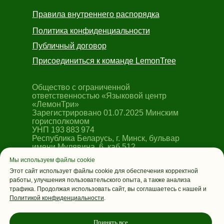
Правила внутреннего распорядка
Политика конфиденциальности
Публичный договор
Присоединиться к команде LemonTree
Общество с ограниченной
ответственностью «Языковой центр
«ЛемонТри»
Зарегистрировано 01.07.2025 Минским
горисполкомом
УНП 193 883 974
Республика Беларусь, г. Минск, бульвар
имени Мулявина, 6, каб.512
Мы используем файлы cookie
© 2026, Все права защищены
Этот сайт использует файлы cookie для обеспечения корректной
работы, улучшения пользовательского опыта, а также анализа
трафика. Продолжая использовать сайт, вы соглашаетесь с нашей и
Политикой конфиденциальности
.
Принять все