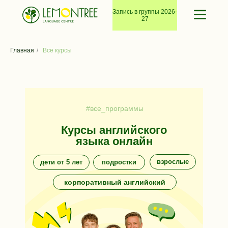
Запись в группы 2026-
27
Главная
/
Все курсы
#все_программы
Курсы английского
языка онлайн
взрослые
дети от 5 лет
подростки
корпоративный английский